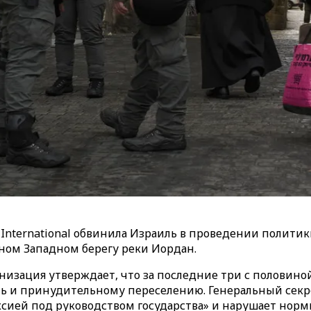
nternational обвинила Израиль в проведении политик
ном Западном берегу реки Иордан.
низация утверждает, что за последние три с половино
и принудительному переселению. Генеральный секретар
сией под руководством государства» и нарушает нор