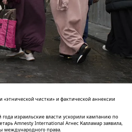
и «этнической чистки» и фактической аннексии
й года израильские власти ускорили кампанию по
ь Amnesty International Агнес Калламар заявила,
мы международного права.