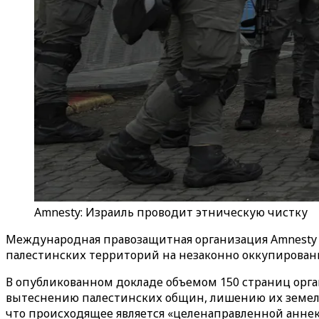
Amnesty: Израиль проводит этническую чистку
Международная правозащитная организация Amnesty I
палестинских территорий на незаконно оккупирован
В опубликованном докладе объемом 150 страниц орга
вытеснению палестинских общин, лишению их земель 
что происходящее является «целенаправленной аннек