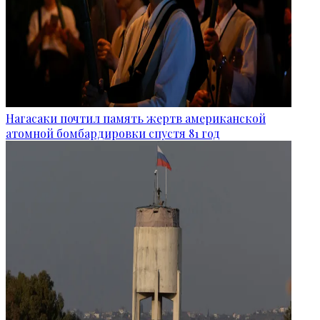
Нагасаки почтил память жертв американской
атомной бомбардировки спустя 81 год