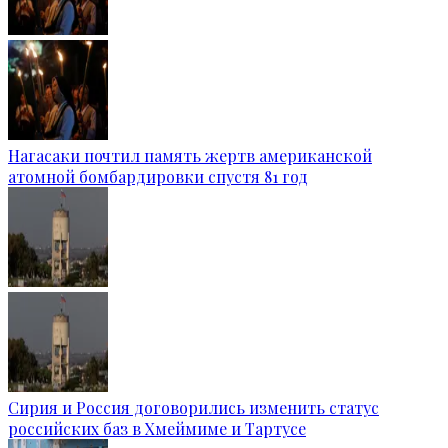
Нагасаки почтил память жертв американской
атомной бомбардировки спустя 81 год
Сирия и Россия договорились изменить статус
российских баз в Хмеймиме и Тартусе