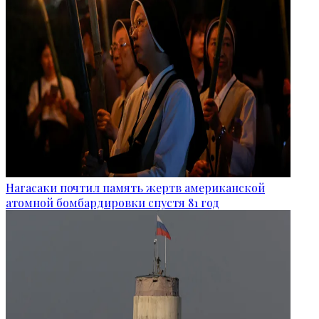
Нагасаки почтил память жертв американской
атомной бомбардировки спустя 81 год