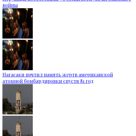
войны
Нагасаки почтил память жертв американской
атомной бомбардировки спустя 81 год