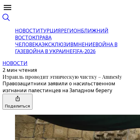
НОВОСТИ
ТУРЦИЯ
РЕГИОН
БЛИЖНИЙ
ВОСТОК
ПРАВА
ЧЕЛОВЕКА
ЭКСКЛЮЗИВ
МНЕНИЕ
ВОЙНА В
ГАЗЕ
ВОЙНА В УКРАИНЕ
FIFA-2026
НОВОСТИ
2 мин чтения
Израиль проводит этническую чистку – Amnesty
Правозащитники заявили о насильственном
изгнании палестинцев на Западном берегу
Поделиться