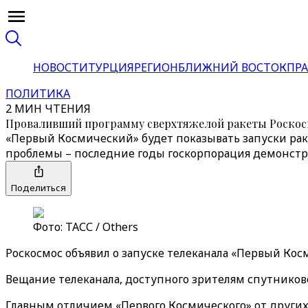
НОВОСТИ
ТУРЦИЯ
РЕГИОН
БЛИЖНИЙ ВОСТОК
ПРА
ПОЛИТИКА
2 МИН ЧТЕНИЯ
Проваливший программу сверхтяжелой ракеты Роскосм
«Первый Космический» будет показывать запуски раке
проблемы – последние годы госкорпорация демонстр
Поделиться
Фото: ТАСС / Others
Роскосмос объявил о запуске телеканала «Первый Кос
Вещание телеканала, доступного зрителям спутниково
Главным отличием «Первого Космического» от других 