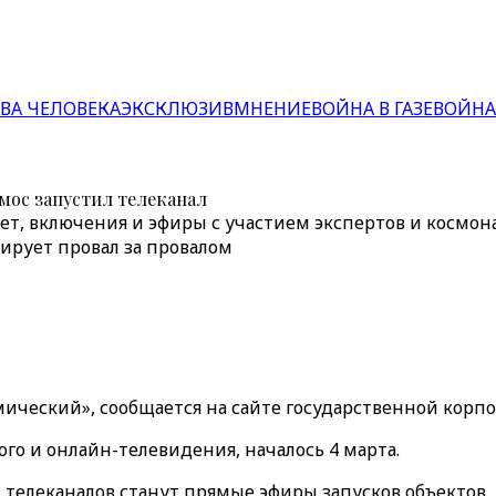
ВА ЧЕЛОВЕКА
ЭКСКЛЮЗИВ
МНЕНИЕ
ВОЙНА В ГАЗЕ
ВОЙНА
ос запустил телеканал
т, включения и эфиры с участием экспертов и космона
ирует провал за провалом
мический», сообщается на сайте государственной корп
го и онлайн-телевидения, началось 4 марта.
телеканалов станут прямые эфиры запусков объектов, 