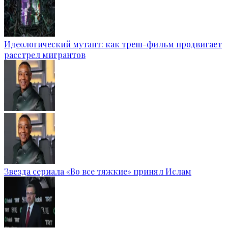
Идеологический мутант: как треш-фильм продвигает
расстрел мигрантов
Звезда сериала «Во все тяжкие» принял Ислам