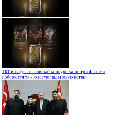
TRT выходит в главный конкурс Канн: три фильма
поборются за «Золотую пальмовую ветвь»