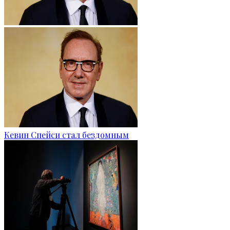
Кевин Спейси стал бездомным