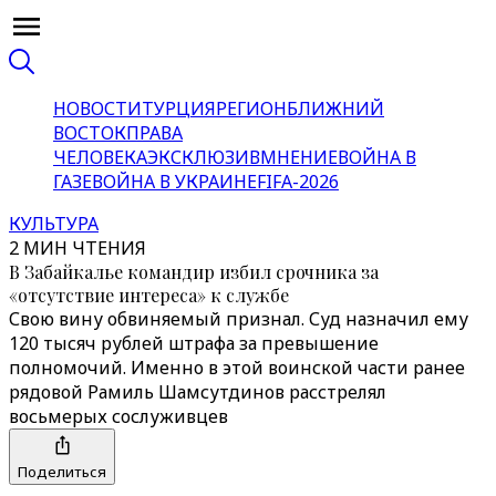
НОВОСТИ
ТУРЦИЯ
РЕГИОН
БЛИЖНИЙ
ВОСТОК
ПРАВА
ЧЕЛОВЕКА
ЭКСКЛЮЗИВ
МНЕНИЕ
ВОЙНА В
ГАЗЕ
ВОЙНА В УКРАИНЕ
FIFA-2026
КУЛЬТУРА
2 МИН ЧТЕНИЯ
В Забайкалье командир избил срочника за
«отсутствие интереса» к службе
Свою вину обвиняемый признал. Суд назначил ему
120 тысяч рублей штрафа за превышение
полномочий. Именно в этой воинской части ранее
рядовой Рамиль Шамсутдинов расстрелял
восьмерых сослуживцев
Поделиться