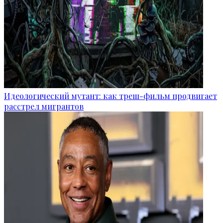
Идеологический мутант: как треш-фильм продвигает
расстрел мигрантов