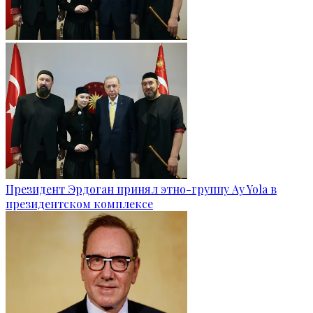
Президент Эрдоган принял этно-группу Ay Yola в
президентском комплексе