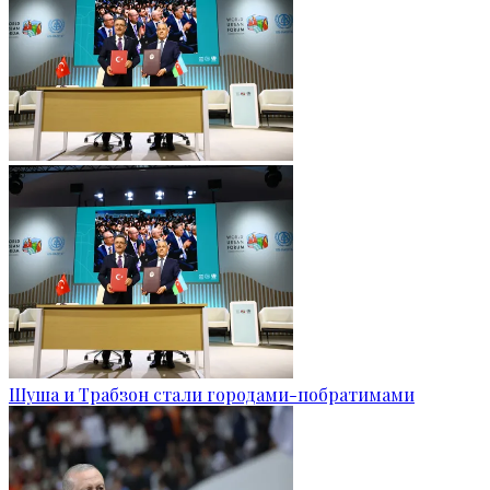
Шуша и Трабзон стали городами-побратимами