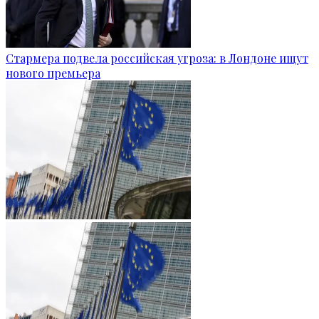
Стармера подвела российская угроза: в Лондоне ищут
нового премьера