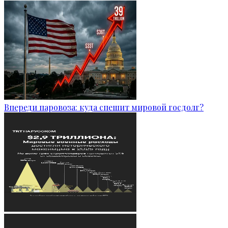
Впереди паровоза: куда спешит мировой госдолг?