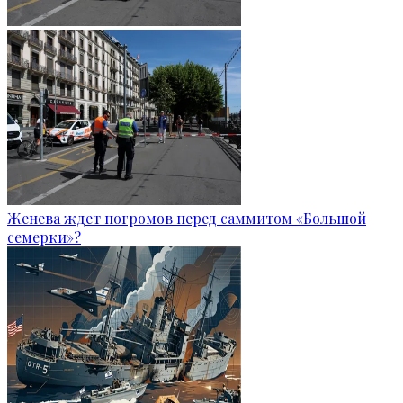
Женева ждет погромов перед саммитом «Большой
семерки»?