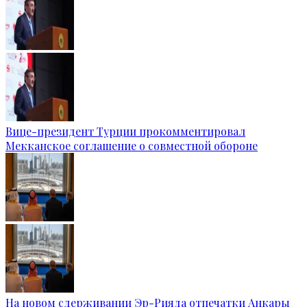
Вице-президент Турции прокомментировал
Мекканское соглашение о совместной обороне
На новом сдерживании Эр-Рияда отпечатки Анкары