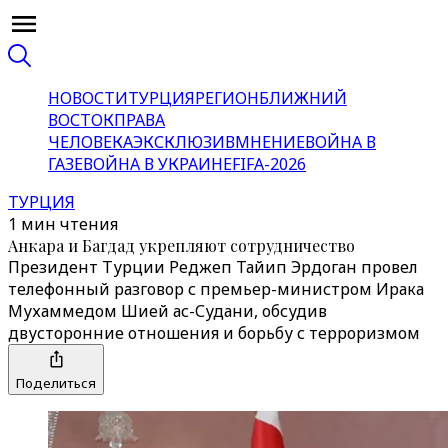
НОВОСТИ
ТУРЦИЯ
РЕГИОН
БЛИЖНИЙ
ВОСТОК
ПРАВА
ЧЕЛОВЕКА
ЭКСКЛЮЗИВ
МНЕНИЕ
ВОЙНА В
ГАЗЕ
ВОЙНА В УКРАИНЕ
FIFA-2026
ТУРЦИЯ
1 мин чтения
Анкара и Багдад укрепляют сотрудничество
Президент Турции Реджеп Тайип Эрдоган провел
телефонный разговор с премьер-министром Ирака
Мухаммедом Шией ас-Судани, обсудив
двусторонние отношения и борьбу с терроризмом
Поделиться