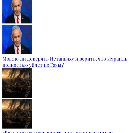
Можно ли доверять Нетаньяху и верить, что Израиль
полностью уйдет из Газы?
«Весь мир нас ненавидит, и мы этим гордимся!»