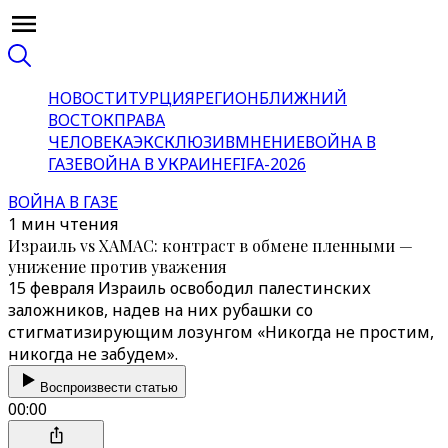
НОВОСТИ
ТУРЦИЯ
РЕГИОН
БЛИЖНИЙ
ВОСТОК
ПРАВА
ЧЕЛОВЕКА
ЭКСКЛЮЗИВ
МНЕНИЕ
ВОЙНА В
ГАЗЕ
ВОЙНА В УКРАИНЕ
FIFA-2026
ВОЙНА В ГАЗЕ
1 мин чтения
Израиль vs ХАМАС: контраст в обмене пленными —
унижение против уважения
15 февраля Израиль освободил палестинских
заложников, надев на них рубашки со
стигматизирующим лозунгом «Никогда не простим,
никогда не забудем».
Воспроизвести статью
00:00