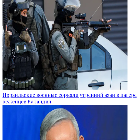
Израильские военные сорвали утренний азан в лагере
беженцев Каландия