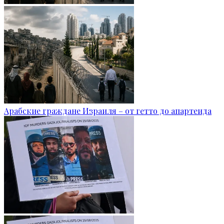
Арабские граждане Израиля – от гетто до апартеида