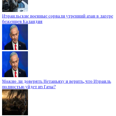
Израильские военные сорвали утренний азан в лагере
беженцев Каландия
Можно ли доверять Нетаньяху и верить, что Израиль
полностью уйдет из Газы?