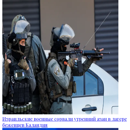
Израильские военные сорвали утренний азан в лагере
беженцев Каландия