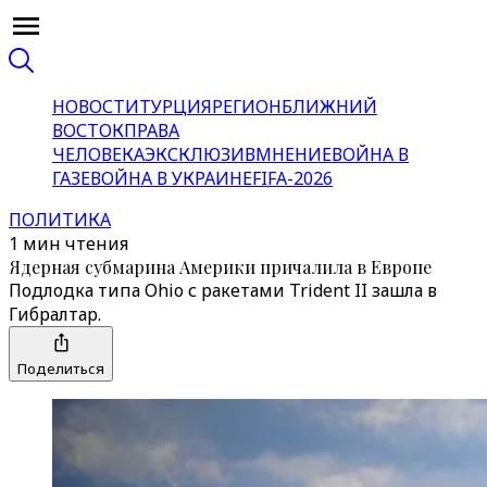
НОВОСТИ
ТУРЦИЯ
РЕГИОН
БЛИЖНИЙ
ВОСТОК
ПРАВА
ЧЕЛОВЕКА
ЭКСКЛЮЗИВ
МНЕНИЕ
ВОЙНА В
ГАЗЕ
ВОЙНА В УКРАИНЕ
FIFA-2026
ПОЛИТИКА
1 мин чтения
Ядерная субмарина Америки причалила в Европе
Подлодка типа Ohio с ракетами Trident II зашла в
Гибралтар.
Поделиться