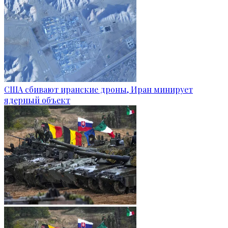
США сбивают иранские дроны, Иран минирует
ядерный объект