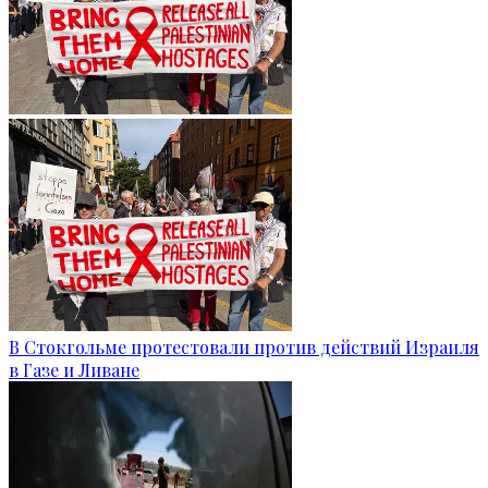
В Стокгольме протестовали против действий Израиля
в Газе и Ливане