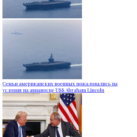
Семьи американских военных пожаловались на
условия на авианосце USS Abraham Lincoln