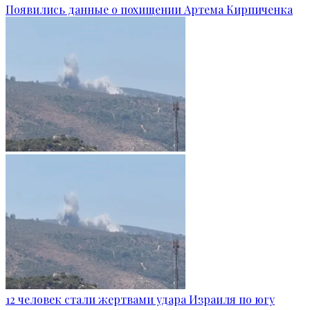
Появились данные о похищении Артема Кирпиченка
12 человек стали жертвами удара Израиля по югу