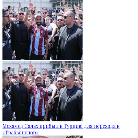
Мохамед Салах прибыл в Турцию для перехода в
«Трабзонспор»