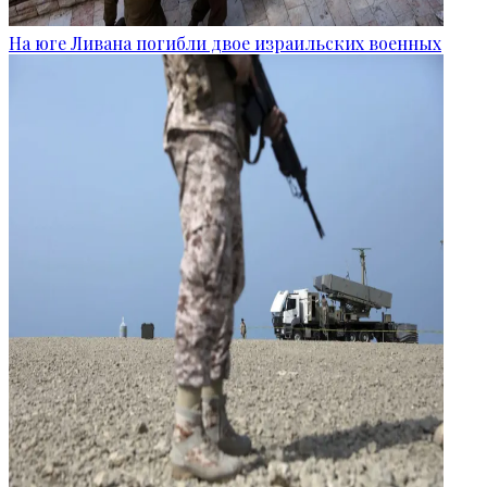
На юге Ливана погибли двое израильских военных