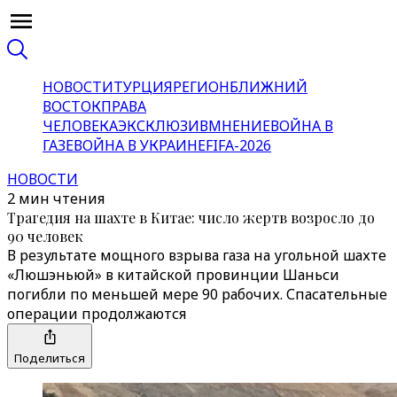
НОВОСТИ
ТУРЦИЯ
РЕГИОН
БЛИЖНИЙ
ВОСТОК
ПРАВА
ЧЕЛОВЕКА
ЭКСКЛЮЗИВ
МНЕНИЕ
ВОЙНА В
ГАЗЕ
ВОЙНА В УКРАИНЕ
FIFA-2026
НОВОСТИ
2 мин чтения
Трагедия на шахте в Китае: число жертв возросло до
90 человек
В результате мощного взрыва газа на угольной шахте
«Люшэньюй» в китайской провинции Шаньси
погибли по меньшей мере 90 рабочих. Спасательные
операции продолжаются
Поделиться