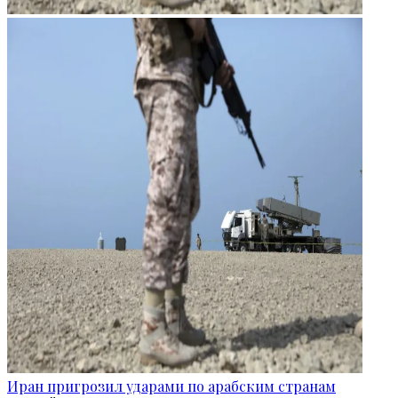
Иран пригрозил ударами по арабским странам