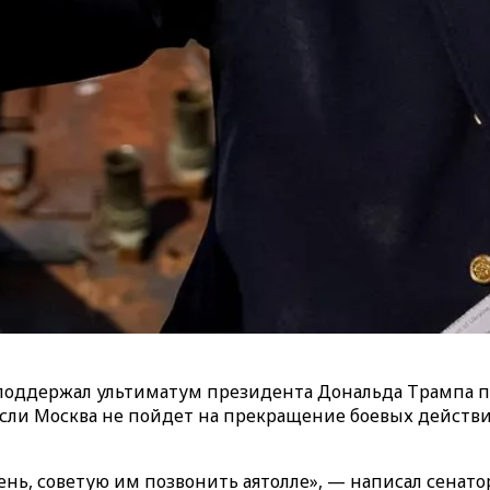
оддержал ультиматум президента Дональда Трампа п
если Москва не пойдет на прекращение боевых действий
день, советую им позвонить аятолле», — написал сенато