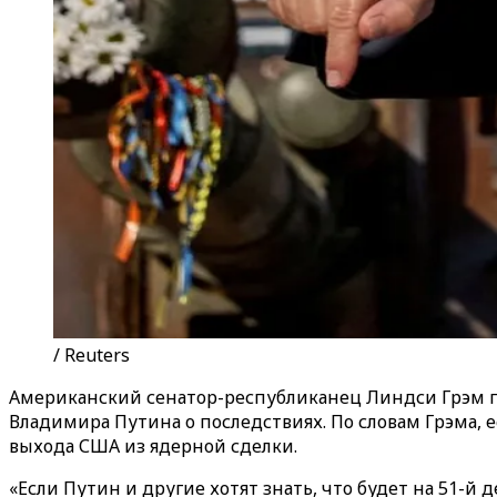
/ Reuters
Американский сенатор-республиканец Линдси Грэм п
Владимира Путина о последствиях. По словам Грэма, 
выхода США из ядерной сделки.
«Если Путин и другие хотят знать, что будет на 51-й 