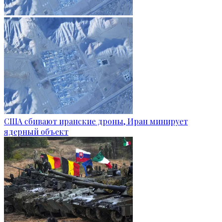
США сбивают иранские дроны, Иран минирует
ядерный объект