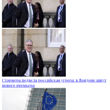
Стармера подвела российская угроза: в Лондоне ищут
нового премьера