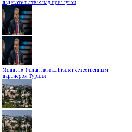
издевательствах над прислугой
Министр Фидан назвал Египет естественным
партнером Турции