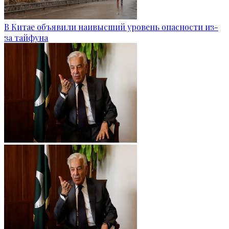
В Китае объявили наивысший уровень опасности из-
за тайфуна