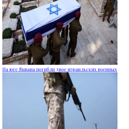
На юге Ливана погибли двое израильских военных