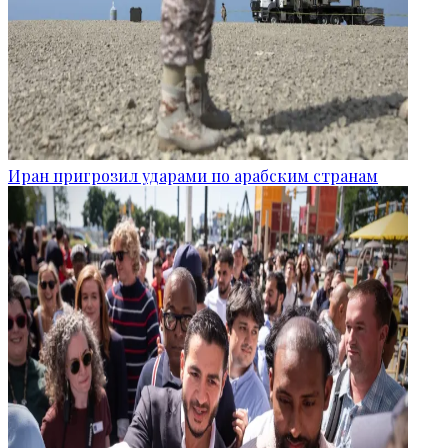
Иран пригрозил ударами по арабским странам