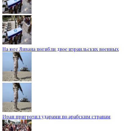
На юге Ливана погибли двое израильских военных
Иран пригрозил ударами по арабским странам