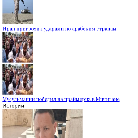
Иран пригрозил ударами по арабским странам
Мусульманин победил на праймериз в Мичигане
Истории