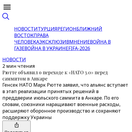
НОВОСТИ
ТУРЦИЯ
РЕГИОН
БЛИЖНИЙ
ВОСТОК
ПРАВА
ЧЕЛОВЕКА
ЭКСКЛЮЗИВ
МНЕНИЕ
ВОЙНА В
ГАЗЕ
ВОЙНА В УКРАИНЕ
FIFA-2026
НОВОСТИ
2 мин чтения
Рютте объявил о переходе к «НАТО 3.0» перед
саммитом в Анкаре
Генсек НАТО Марк Рютте заявил, что альянс вступает
в этап реализации принятых решений в
преддверии июльского саммита в Анкаре. По его
словам, союзники наращивают военные расходы,
расширяют оборонное производство и сохраняют
поддержку Украины