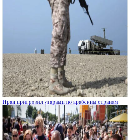
Иран пригрозил ударами по арабским странам