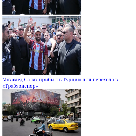
Мохамед Салах прибыл в Турцию для перехода в
«Трабзонспор»