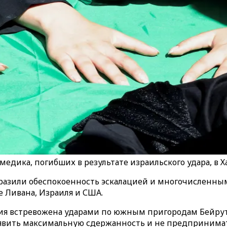
дика, погибших в результате израильского удара, в Ха
разили обеспокоенность эскалацией и многочисленн
 Ливана, Израиля и США.
ация встревожена ударами по южным пригородам Бейру
оявить максимальную сдержанность и не предпринимать