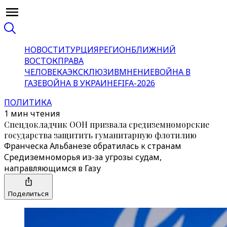
НОВОСТИ
ТУРЦИЯ
РЕГИОН
БЛИЖНИЙ
ВОСТОК
ПРАВА
ЧЕЛОВЕКА
ЭКСКЛЮЗИВ
МНЕНИЕ
ВОЙНА В
ГАЗЕ
ВОЙНА В УКРАИНЕ
FIFA-2026
ПОЛИТИКА
1 мин чтения
Спецдокладчик ООН призвала средиземноморские
государства защитить гуманитарную флотилию
Франческа Альбанезе обратилась к странам
Средиземноморья из-за угрозы судам,
направляющимся в Газу
Поделиться