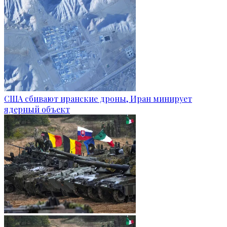
США сбивают иранские дроны, Иран минирует
ядерный объект