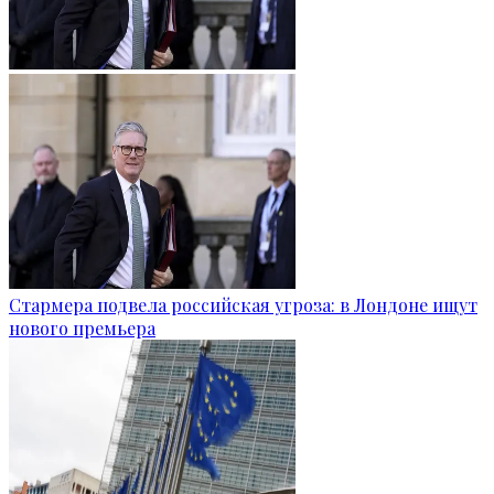
Стармера подвела российская угроза: в Лондоне ищут
нового премьера