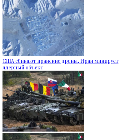
США сбивают иранские дроны, Иран минирует
ядерный объект