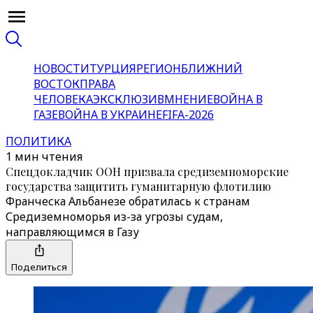
НОВОСТИ
ТУРЦИЯ
РЕГИОН
БЛИЖНИЙ
ВОСТОК
ПРАВА
ЧЕЛОВЕКА
ЭКСКЛЮЗИВ
МНЕНИЕ
ВОЙНА В
ГАЗЕ
ВОЙНА В УКРАИНЕ
FIFA-2026
ПОЛИТИКА
1 мин чтения
Спецдокладчик ООН призвала средиземноморские
государства защитить гуманитарную флотилию
Франческа Альбанезе обратилась к странам
Средиземноморья из-за угрозы судам,
направляющимся в Газу
Поделиться