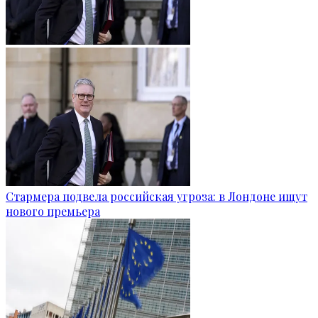
Стармера подвела российская угроза: в Лондоне ищут
нового премьера