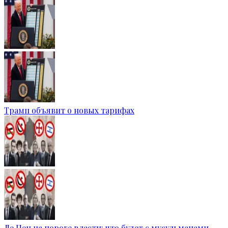
Трамп объявит о новых тарифах
Ле Пен на пороге власти: что будет с мусульманами