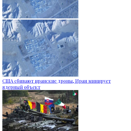
США сбивают иранские дроны, Иран минирует
ядерный объект