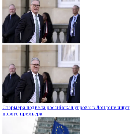
Стармера подвела российская угроза: в Лондоне ищут
нового премьера