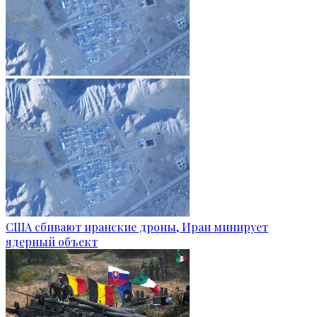
США сбивают иранские дроны, Иран минирует
ядерный объект