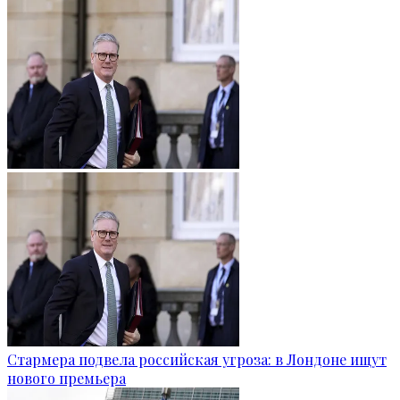
Стармера подвела российская угроза: в Лондоне ищут
нового премьера