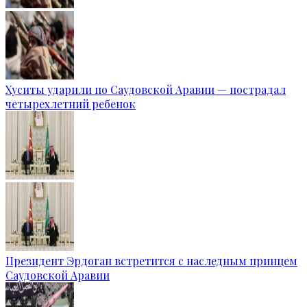
Хуситы ударили по Саудовской Аравии — пострадал
четырехлетний ребенок
Президент Эрдоган встретится с наследным принцем
Саудовской Аравии