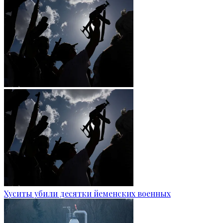
Хуситы убили десятки йеменских военных