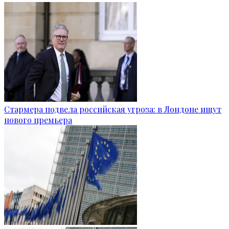
Стармера подвела российская угроза: в Лондоне ищут
нового премьера