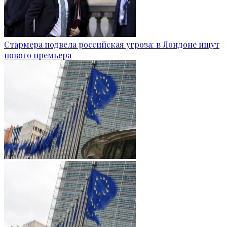
Стармера подвела российская угроза: в Лондоне ищут
нового премьера