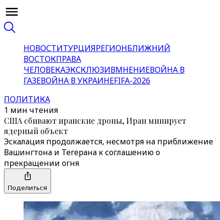
НОВОСТИ
ТУРЦИЯ
РЕГИОН
БЛИЖНИЙ
ВОСТОК
ПРАВА
ЧЕЛОВЕКА
ЭКСКЛЮЗИВ
МНЕНИЕ
ВОЙНА В
ГАЗЕ
ВОЙНА В УКРАИНЕ
FIFA-2026
ПОЛИТИКА
1 мин чтения
США сбивают иранские дроны, Иран минирует
ядерный объект
Эскалация продолжается, несмотря на приближение
Вашингтона и Тегерана к соглашению о
прекращении огня
Поделиться