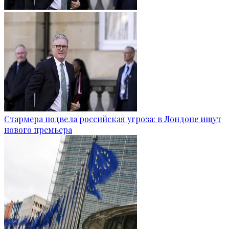
Стармера подвела российская угроза: в Лондоне ищут
нового премьера