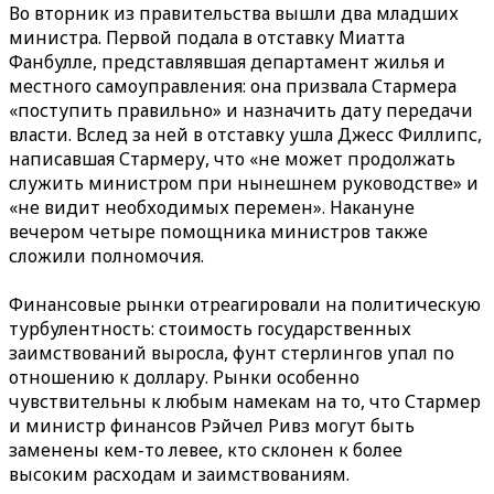
Во вторник из правительства вышли два младших
министра. Первой подала в отставку Миатта
Фанбулле, представлявшая департамент жилья и
местного самоуправления: она призвала Стармера
«поступить правильно» и назначить дату передачи
власти. Вслед за ней в отставку ушла Джесс Филлипс,
написавшая Стармеру, что «не может продолжать
служить министром при нынешнем руководстве» и
«не видит необходимых перемен». Накануне
вечером четыре помощника министров также
сложили полномочия.
Финансовые рынки отреагировали на политическую
турбулентность: стоимость государственных
заимствований выросла, фунт стерлингов упал по
отношению к доллару. Рынки особенно
чувствительны к любым намекам на то, что Стармер
и министр финансов Рэйчел Ривз могут быть
заменены кем-то левее, кто склонен к более
высоким расходам и заимствованиям.