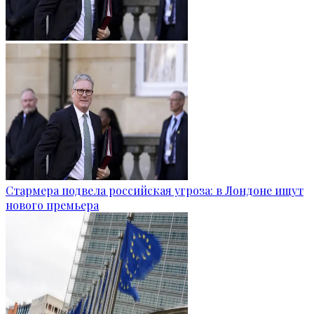
Стармера подвела российская угроза: в Лондоне ищут
нового премьера