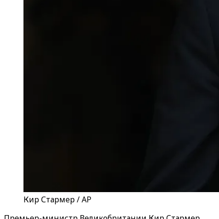
Кир Стармер / AP
Премьер-министр Великобритании Кир Стармер