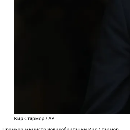
Кир Стармер / AP
Премьер-министр Великобритании Кир Стармер