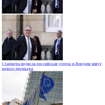
Стармера подвела российская угроза: в Лондоне ищут
нового премьера