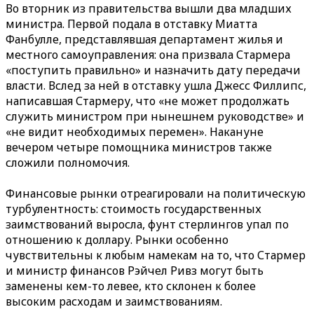
Во вторник из правительства вышли два младших
министра. Первой подала в отставку Миатта
Фанбулле, представлявшая департамент жилья и
местного самоуправления: она призвала Стармера
«поступить правильно» и назначить дату передачи
власти. Вслед за ней в отставку ушла Джесс Филлипс,
написавшая Стармеру, что «не может продолжать
служить министром при нынешнем руководстве» и
«не видит необходимых перемен». Накануне
вечером четыре помощника министров также
сложили полномочия.
Финансовые рынки отреагировали на политическую
турбулентность: стоимость государственных
заимствований выросла, фунт стерлингов упал по
отношению к доллару. Рынки особенно
чувствительны к любым намекам на то, что Стармер
и министр финансов Рэйчел Ривз могут быть
заменены кем-то левее, кто склонен к более
высоким расходам и заимствованиям.