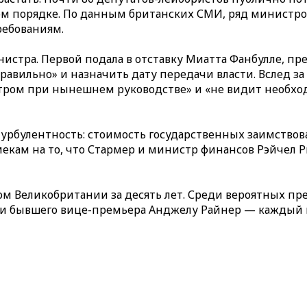
ом порядке. По данным британских СМИ, ряд министров
ребованиям.
истра. Первой подала в отставку Миатта Фанбулле, пр
равильно» и назначить дату передачи власти. Вслед за
тром при нынешнем руководстве» и «не видит необхо
рбулентность: стоимость государственных заимствова
кам на то, что Стармер и министр финансов Рэйчел Ри
ом Великобритании за десять лет. Среди вероятных п
и бывшего вице-премьера Анджелу Райнер — каждый из