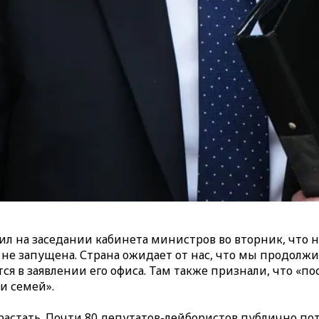
 на заседании кабинета министров во вторник, что не
 не запущена. Страна ожидает от нас, что мы продолж
ся в заявлении его офиса. Там также признали, что «п
и семей».
стать. Почти 80 депутатов-лейбористов публично потр