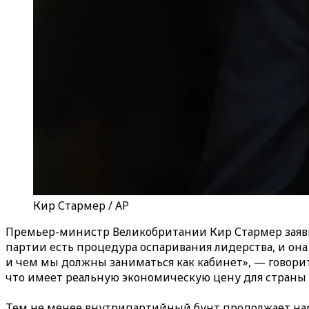
Кир Стармер / AP
Премьер-министр Великобритании Кир Стармер заявил
партии есть процедура оспаривания лидерства, и она
и чем мы должны заниматься как кабинет», — говорит
что имеет реальную экономическую цену для страны 
Тем не менее внутрипартийный бунт продолжает нара