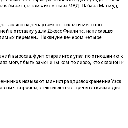
 кабинета, в том числе глава МВД Шабана Махмуд,
едставлявшая департамент жилья и местного
 ней в отставку ушла Джесс Филлипс, написавшая
димых перемен». Накануне вечером четыре
ний выросла, фунт стерлингов упал по отношению к
вз могут быть заменены кем-то левее, кто склонен к
реемников называют министра здравоохранения Уэса
 них, впрочем, сталкивается с препятствиями для