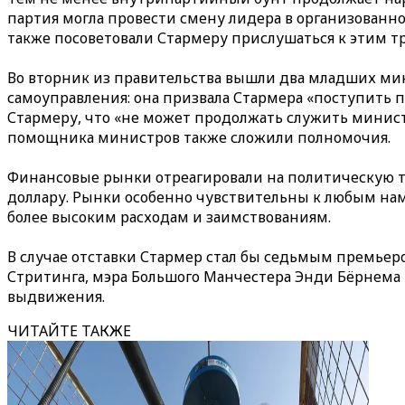
партия могла провести смену лидера в организованн
также посоветовали Стармеру прислушаться к этим т
Во вторник из правительства вышли два младших мин
самоуправления: она призвала Стармера «поступить п
Стармеру, что «не может продолжать служить минис
помощника министров также сложили полномочия.
Финансовые рынки отреагировали на политическую ту
доллару. Рынки особенно чувствительны к любым наме
более высоким расходам и заимствованиям.
В случае отставки Стармер стал бы седьмым премьер
Стритинга, мэра Большого Манчестера Энди Бёрнема 
выдвижения.
ЧИТАЙТЕ ТАКЖЕ