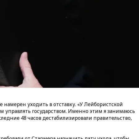
 намерен уходить в отставку. «У Лейбористской
им управлять государством. Именно этим я занимаюсь
оследние 48 часов дестабилизировали правительство,
ебовали от Стармера назначить дату ухода, чтобы