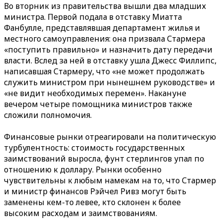
Во вторник из правительства вышли два младших
министра. Первой подала в отставку Миатта
Фанбулле, представлявшая департамент жилья и
местного самоуправления: она призвала Стармера
«поступить правильно» и назначить дату передачи
власти. Вслед за ней в отставку ушла Джесс Филлипс,
написавшая Стармеру, что «не может продолжать
служить министром при нынешнем руководстве» и
«не видит необходимых перемен». Накануне
вечером четыре помощника министров также
сложили полномочия.
Финансовые рынки отреагировали на политическую
турбулентность: стоимость государственных
заимствований выросла, фунт стерлингов упал по
отношению к доллару. Рынки особенно
чувствительны к любым намекам на то, что Стармер
и министр финансов Рэйчел Ривз могут быть
заменены кем-то левее, кто склонен к более
высоким расходам и заимствованиям.