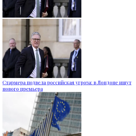
Стармера подвела российская угроза: в Лондоне ищут
нового премьера