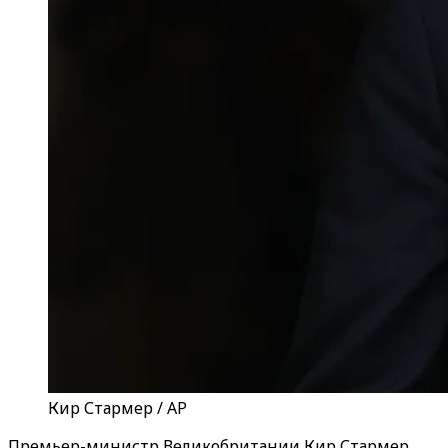
Кир Стармер / AP
Премьер-министр Великобритании Кир Стармер