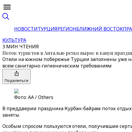
НОВОСТИ
ТУРЦИЯ
РЕГИОН
БЛИЖНИЙ ВОСТОК
ПРА
КУЛЬТУРА
3 МИН ЧТЕНИЯ
Поток туристов в Анталью резко вырос в канун празд
Отели на южном побережье Турции заполнены уже на
всем санитарно-гигиеническим требованиям
Поделиться
Фото: AA / Others
В преддверии праздника Курбан-байрам поток отдыха
заняты.
Особым спросом пользуются отели, получившие серт