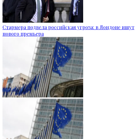
Стармера подвела российская угроза: в Лондоне ищут
нового премьера