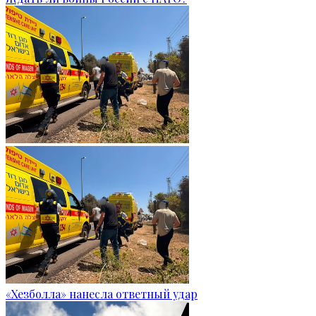
«Хезболла» нанесла ответный удар