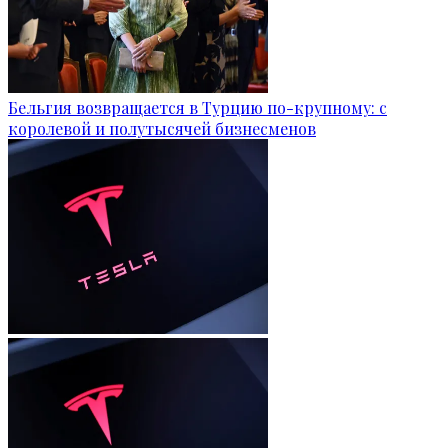
Бельгия возвращается в Турцию по-крупному: с
королевой и полутысячей бизнесменов