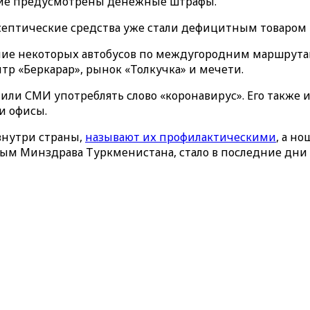
твие предусмотрены денежные штрафы.
ептические средства уже стали дефицитным товаром 
ние некоторых автобусов по междугородним маршрутам
р «Беркарар», рынок «Толкучка» и мечети.
етили СМИ употреблять слово «коронавирус». Его такж
и офисы.
внутри страны,
называют их профилактическими
, а н
ным Минздрава Туркменистана, стало в последние дни 