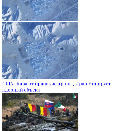
США сбивают иранские дроны, Иран минирует
ядерный объект