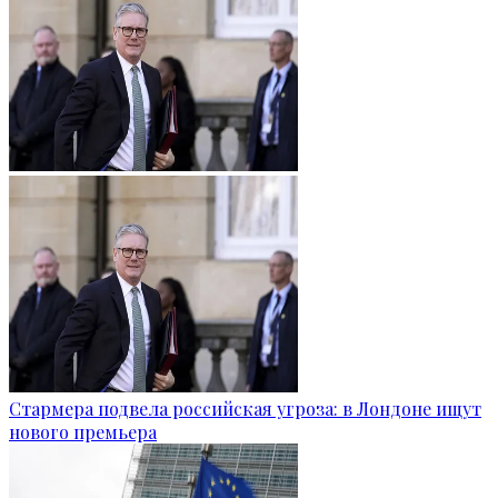
Стармера подвела российская угроза: в Лондоне ищут
нового премьера