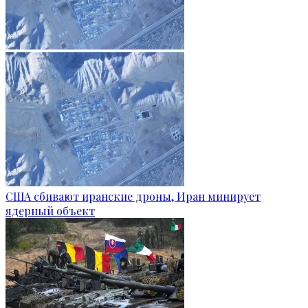
США сбивают иранские дроны, Иран минирует
ядерный объект