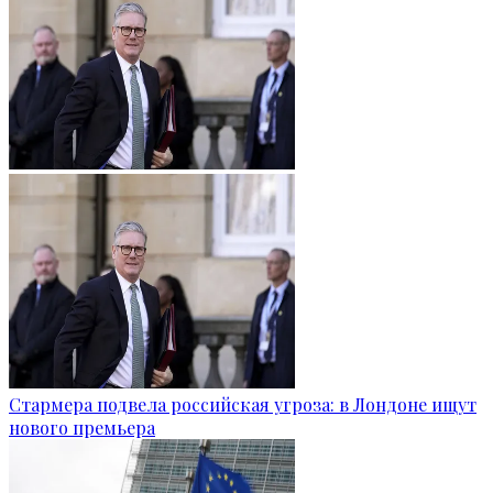
Стармера подвела российская угроза: в Лондоне ищут
нового премьера