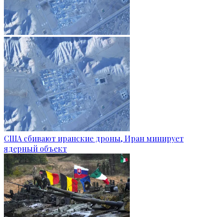
США сбивают иранские дроны, Иран минирует
ядерный объект