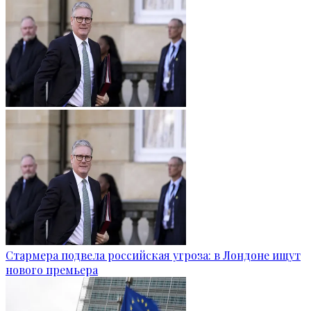
Стармера подвела российская угроза: в Лондоне ищут
нового премьера