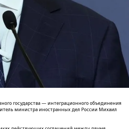
юзного государства — интеграционного объединения
еститель министра иностранных дел России Михаил
рамках действующих соглашений между двумя