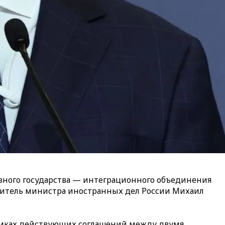
юзного государства — интеграционного объединения
еститель министра иностранных дел России Михаил
рамках действующих соглашений между двумя