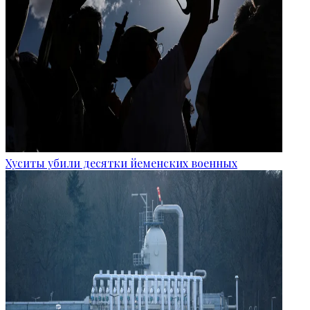
Хуситы убили десятки йеменских военных