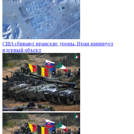
США сбивают иранские дроны, Иран минирует
ядерный объект