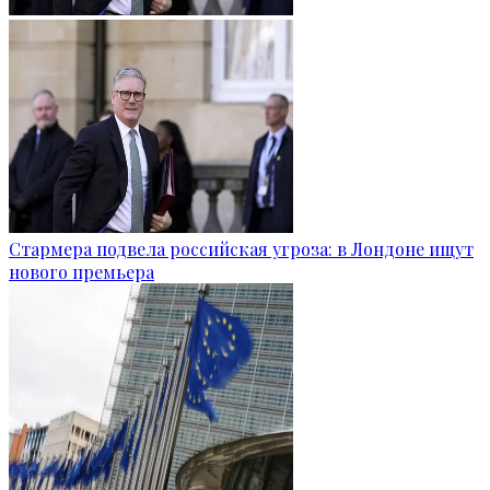
Стармера подвела российская угроза: в Лондоне ищут
нового премьера