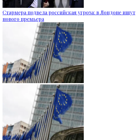
Стармера подвела российская угроза: в Лондоне ищут
нового премьера