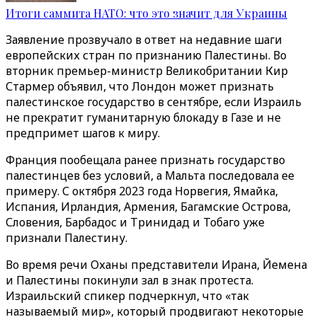
Итоги саммита НАТО: что это значит для Украины
Заявление прозвучало в ответ на недавние шаги
европейских стран по признанию Палестины. Во
вторник премьер-министр Великобритании Кир
Стармер объявил, что Лондон может признать
палестинское государство в сентябре, если Израиль
не прекратит гуманитарную блокаду в Газе и не
предпримет шагов к миру.
Франция пообещала ранее признать государство
палестинцев без условий, а Мальта последовала ее
примеру. С октября 2023 года Норвегия, Ямайка,
Испания, Ирландия, Армения, Багамские Острова,
Словения, Барбадос и Тринидад и Тобаго уже
признали Палестину.
Во время речи Оханы представители Ирана, Йемена
и Палестины покинули зал в знак протеста.
Израильский спикер подчеркнул, что «так
называемый мир», который продвигают некоторые