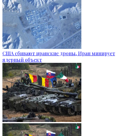
США сбивают иранские дроны, Иран минирует
ядерный объект