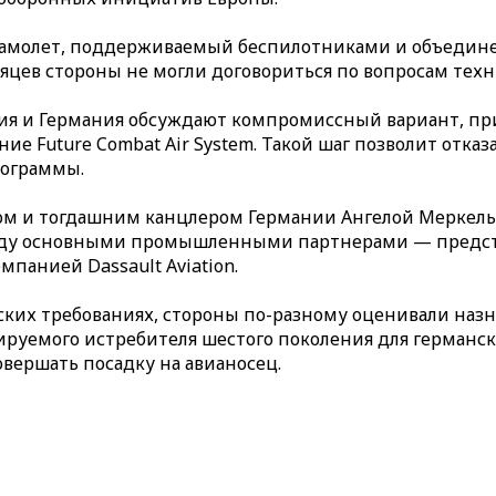
 самолет, поддерживаемый беспилотниками и объедин
есяцев стороны не могли договориться по вопросам тех
ция и Германия обсуждают компромиссный вариант, пр
 Future Combat Air System. Такой шаг позволит отказа
рограммы.
ом и тогдашним канцлером Германии Ангелой Меркель
между основными промышленными партнерами — пред
панией Dassault Aviation.
ских требованиях, стороны по-разному оценивали наз
руемого истребителя шестого поколения для германски
вершать посадку на авианосец.