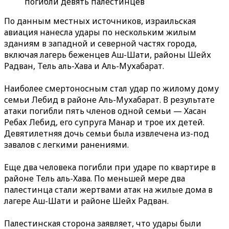
погибли девять палестинцев
По данным местных источников, израильская
авиация нанесла удары по нескольким жилым
зданиям в западной и северной частях города,
включая лагерь беженцев Аш-Шати, районы Шейх
Радван, Тель аль-Хава и Аль-Мухабарат.
Наиболее смертоносным стал удар по жилому дому
семьи Лебид в районе Аль-Мухабарат. В результате
атаки погибли пять членов одной семьи — Хасан
Ребах Лебид, его супруга Манар и трое их детей.
Девятилетняя дочь семьи была извлечена из-под
завалов с легкими ранениями.
Еще два человека погибли при ударе по квартире в
районе Тель аль-Хава. По меньшей мере два
палестинца стали жертвами атак на жилые дома в
лагере Аш-Шати и районе Шейх Радван.
Палестинская сторона заявляет, что удары были