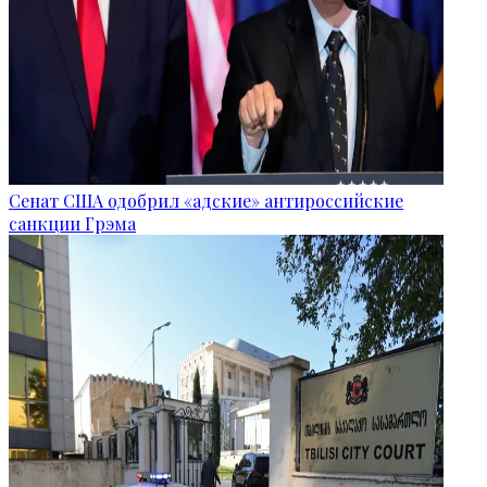
Сенат США одобрил «адские» антироссийские
санкции Грэма