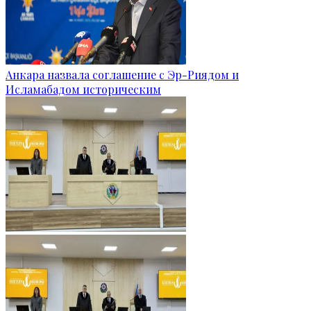
Анкара назвала соглашение с Эр-Риядом и
Исламабадом историческим