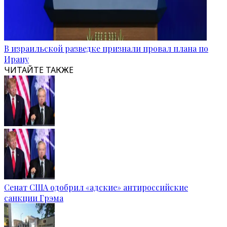
В израильской разведке признали провал плана по
Ирану
ЧИТАЙТЕ ТАКЖЕ
Сенат США одобрил «адские» антироссийские
санкции Грэма