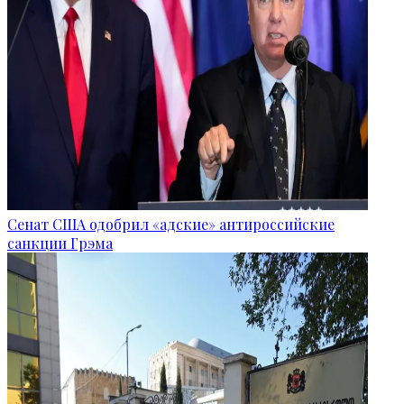
Сенат США одобрил «адские» антироссийские
санкции Грэма