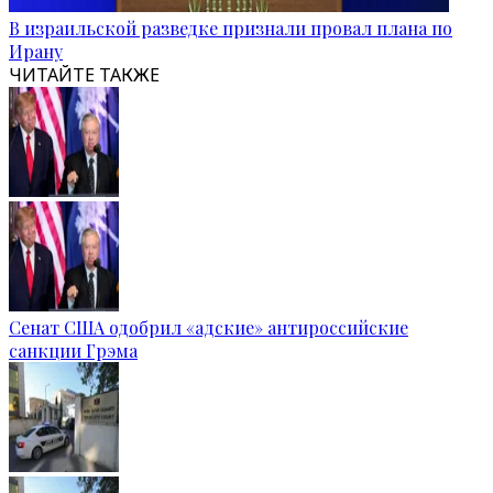
В израильской разведке признали провал плана по
Ирану
ЧИТАЙТЕ ТАКЖЕ
Сенат США одобрил «адские» антироссийские
санкции Грэма