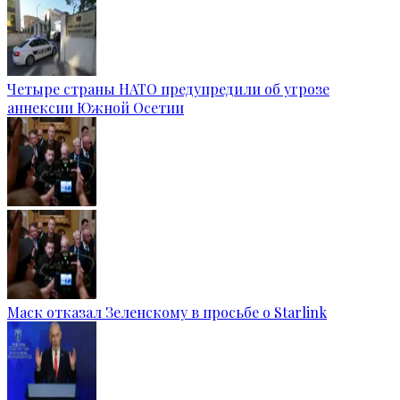
Четыре страны НАТО предупредили об угрозе
аннексии Южной Осетии
Маск отказал Зеленскому в просьбе о Starlink