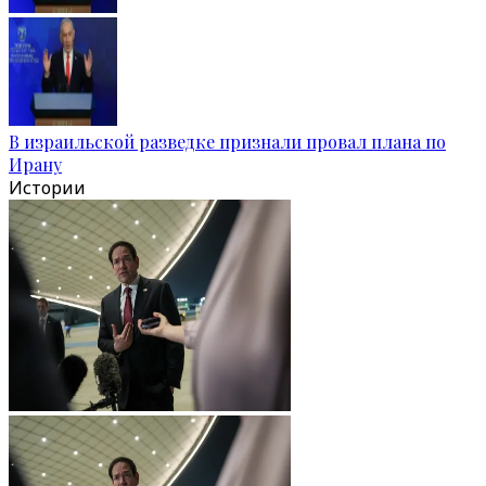
В израильской разведке признали провал плана по
Ирану
Истории