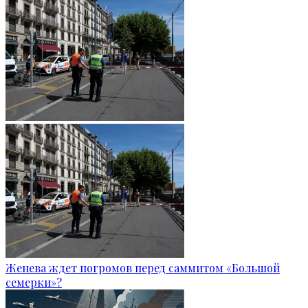
Женева ждет погромов перед саммитом «Большой
семерки»?