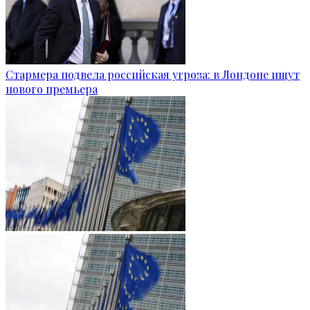
Стармера подвела российская угроза: в Лондоне ищут
нового премьера