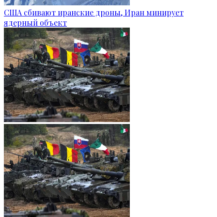
США сбивают иранские дроны, Иран минирует
ядерный объект