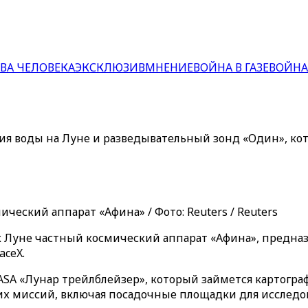
ВА ЧЕЛОВЕКА
ЭКСКЛЮЗИВ
МНЕНИЕ
ВОЙНА В ГАЗЕ
ВОЙНА
ния воды на Луне и разведывательный зонд «Один», к
ический аппарат «Афина» / Фото: Reuters / Reuters
 к Луне частный космический аппарат «Афина», предназ
aceX.
ASA «Лунар трейлблейзер», который займется картогра
х миссий, включая посадочные площадки для исследо