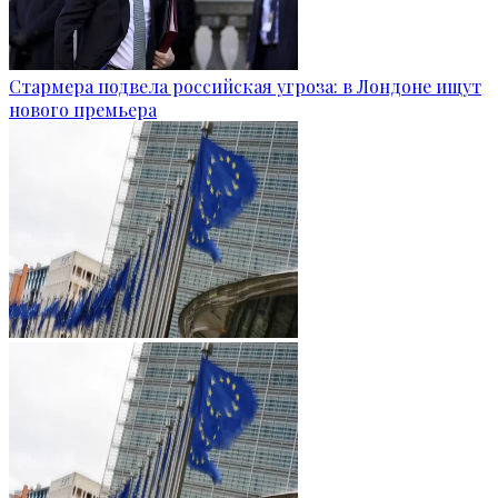
Стармера подвела российская угроза: в Лондоне ищут
нового премьера