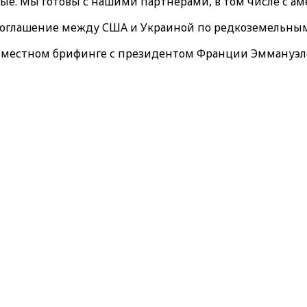
е. Мы готовы с нашими партнерами, в том числе с аме
соглашение между США и Украиной по редкоземельным 
вместном брифинге с президентом Франции Эммануэл