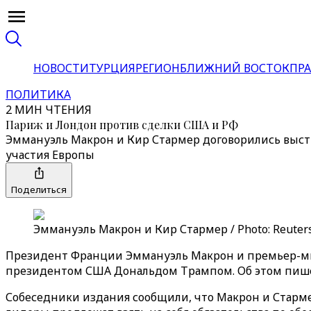
НОВОСТИ
ТУРЦИЯ
РЕГИОН
БЛИЖНИЙ ВОСТОК
ПРА
ПОЛИТИКА
2 МИН ЧТЕНИЯ
Париж и Лондон против сделки США и РФ
Эммануэль Макрон и Кир Стармер договорились высту
участия Европы
Поделиться
Эммануэль Макрон и Кир Стармер / Photo: Reuters
Президент Франции Эммануэль Макрон и премьер-ми
президентом США Дональдом Трампом. Об этом пишет
Собеседники издания сообщили, что Макрон и Старме