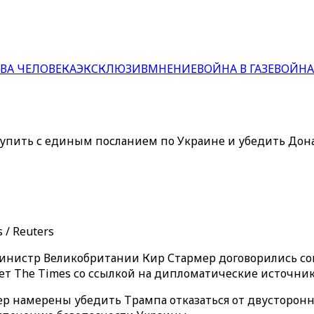
ВА ЧЕЛОВЕКА
ЭКСКЛЮЗИВ
МНЕНИЕ
ВОЙНА В ГАЗЕ
ВОЙНА
пить с единым посланием по Украине и убедить Донал
 / Reuters
нистр Великобритании Кир Стармер договорились сов
 The Times со ссылкой на дипломатические источник
р намерены убедить Трампа отказаться от двусторонни