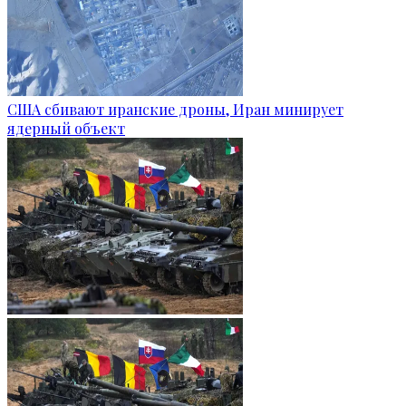
США сбивают иранские дроны, Иран минирует
ядерный объект