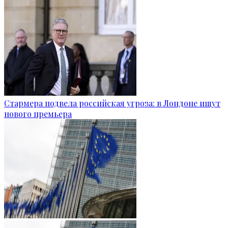
Стармера подвела российская угроза: в Лондоне ищут
нового премьера