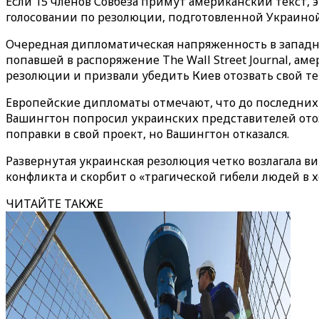
Если 15 членов Совбеза примут американский текст, 
голосовании по резолюции, подготовленной Украиной
Очередная дипломатическая напряженность в западном
попавшей в распоряжение The Wall Street Journal, 
резолюции и призвали убедить Киев отозвать свой те
Европейские дипломаты отмечают, что до последних
Вашингтон попросил украинских представителей ото
поправки в свой проект, но Вашингтон отказался.
Развернутая украинская резолюция четко возлагала в
конфликта и скорбит о «трагической гибели людей в
ЧИТАЙТЕ ТАКЖЕ