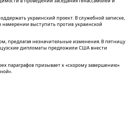
одимости в проведении заседания Генассамблеи и
поддержать украинский проект. В служебной записке,
 о намерении выступить против украинской
ом, предлагая незначительные изменения. В пятницу
ранцузские дипломаты предложили США внести
трех параграфов призывает к «скорому завершению»
ной».